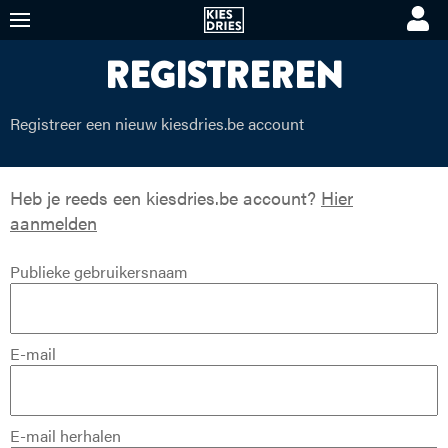
REGISTREREN
KIES DRIES
KORTE VIDEO'S
PREMIUM VIDEO'S
Registreer een nieuw kiesdries.be account
Heb je reeds een kiesdries.be account?
Hier
aanmelden
Publieke gebruikersnaam
E-mail
E-mail herhalen