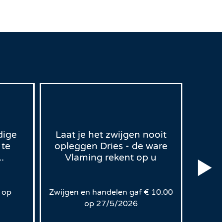
dige
Laat je het zwijgen nooit
 te
opleggen Dries - de ware
D
.
Vlaming rekent op u
Lee
g
op
Zwijgen en handelen
gaf
€
10.00
op
27/5/2026