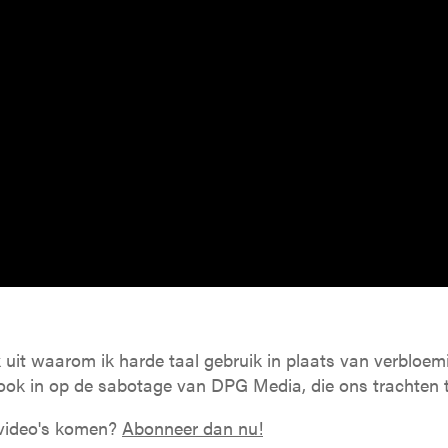
ik uit waarom ik harde taal gebruik in plaats van verbloe
 ook in op de sabotage van DPG Media, die ons trachten 
e video's komen?
Abonneer dan nu!