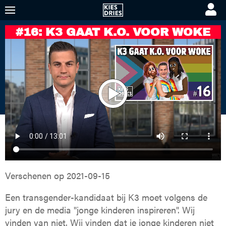
#16: K3 GAAT K.O. VOOR WOKE
KIES DRIES
KORTE VIDEO'S
PREMIUM VIDEO'S
Verschenen op
2021-09-15
Een transgender-kandidaat bij K3 moet volgens de
jury en de media "jonge kinderen inspireren". Wij
vinden van niet. Wij vinden dat je jonge kinderen niet