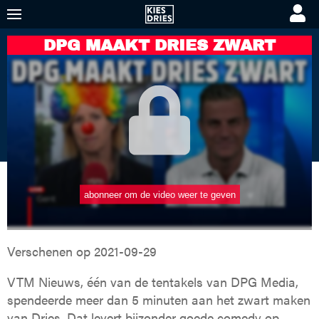
DPG MAAKT DRIES ZWART
KIES DRIES
KORTE VIDEO'S
PREMIUM VIDEO'S
Verschenen op
2021-09-29
VTM Nieuws, één van de tentakels van DPG Media,
spendeerde meer dan 5 minuten aan het zwart maken
van Dries. Dat levert bijzonder goede comedy op.