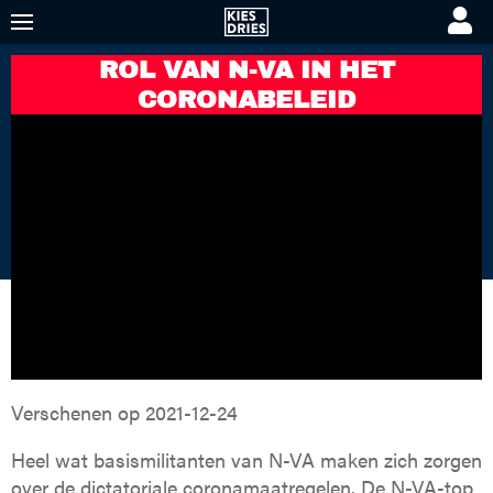
ROL VAN N-VA IN HET
KIES DRIES
KORTE VIDEO'S
PREMIUM VIDEO'S
CORONABELEID
Verschenen op
2021-12-24
Heel wat basismilitanten van N-VA maken zich zorgen
over de dictatoriale coronamaatregelen. De N-VA-top