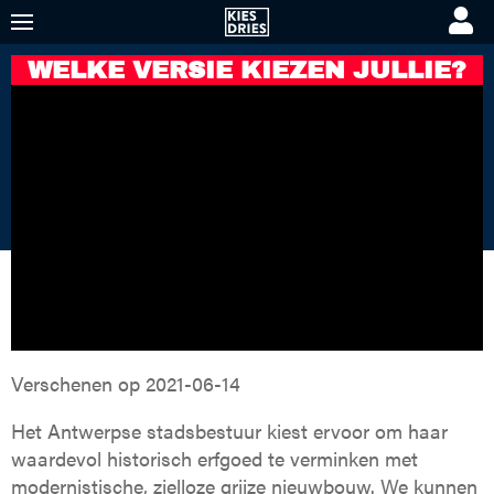
WELKE VERSIE KIEZEN JULLIE?
KIES DRIES
KORTE VIDEO'S
PREMIUM VIDEO'S
Verschenen op
2021-06-14
Het Antwerpse stadsbestuur kiest ervoor om haar
waardevol historisch erfgoed te verminken met
modernistische, zielloze grijze nieuwbouw. We kunnen