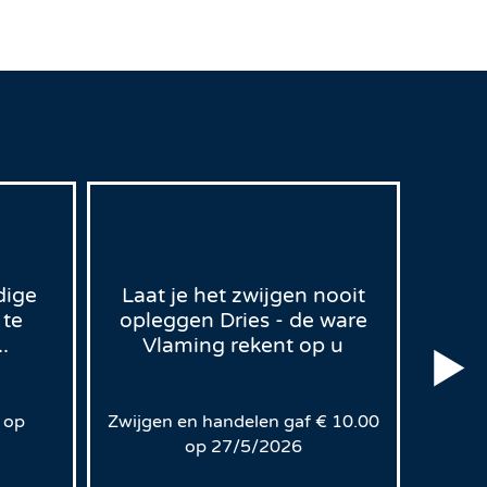
dige
Laat je het zwijgen nooit
 te
opleggen Dries - de ware
D
.
Vlaming rekent op u
Lee
g
op
Zwijgen en handelen
gaf
€
10.00
op
27/5/2026