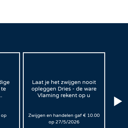
dige
Laat je het zwijgen nooit
 te
opleggen Dries - de ware
D
.
Vlaming rekent op u
Lee
g
op
Zwijgen en handelen
gaf
€
10.00
op
27/5/2026