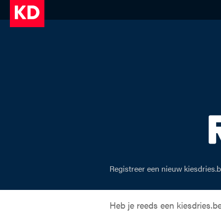
Registreren | Kies Dries
Registreer een nieuw kiesdries.
Heb je reeds een kiesdries.