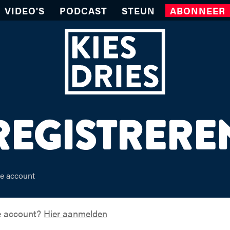
VIDEO'S
PODCAST
STEUN
ABONNEER
REGISTRERE
be account
be account?
Hier aanmelden